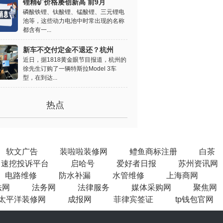
锂精矿价格屡创新高 前9月
磷酸铁锂、钛酸锂、锰酸锂、三元锂电
池等，这些动力电池中时常出现的名称
都含有一...
新车不交付定金不退还？杭州
近日，据1818黄金眼节目报道，杭州的
徐先生订购了一辆特斯拉Model 3车
型，在到达...
热点
软文广告
装啦啦装修网
鳢鱼商标注册
白茶
速挖投诉平台
启哈号
爱好者日报
苏州资讯网
电路维修
防水补漏
水管维修
上海商网
法网
法务网
法律服务
媒体采购网
聚焦网
太平洋装修网
成报网
菲律宾签证
tp钱包官网