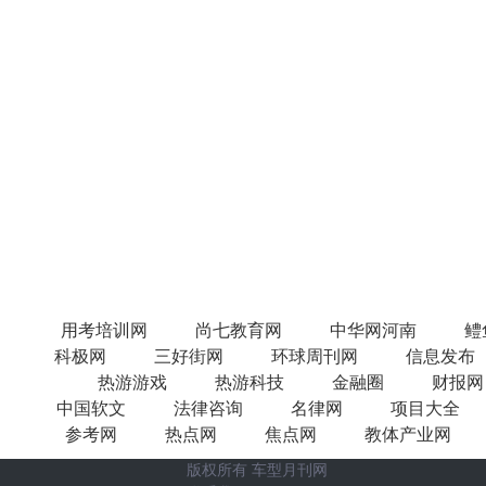
用考培训网
尚七教育网
中华网河南
鳢
科极网
三好街网
环球周刊网
信息发布
热游游戏
热游科技
金融圈
财报网
中国软文
法律咨询
名律网
项目大全
参考网
热点网
焦点网
教体产业网
版权所有 车型月刊网