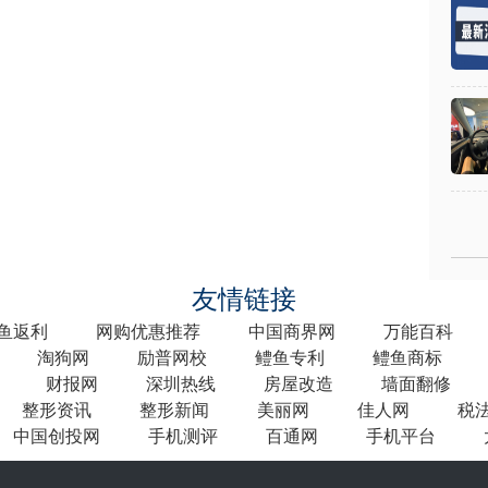
友情链接
鱼返利
网购优惠推荐
中国商界网
万能百科
淘狗网
励普网校
鳢鱼专利
鳢鱼商标
财报网
深圳热线
房屋改造
墙面翻修
整形资讯
整形新闻
美丽网
佳人网
税
中国创投网
手机测评
百通网
手机平台